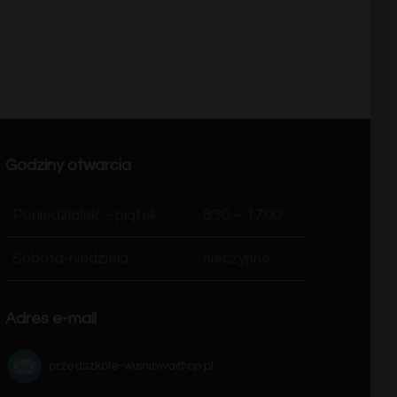
serwisu.
Godziny otwarcia
Poniedziałek – piątek
6:30 – 17:00
Sobota-niedziela
nieczynne
Adres e-mail
przedszkole-wisniowa@op.pl