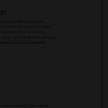
ego
 uroczyste zakończenie roku
cedyrektor Moniki Burkat. Młodsze
koleżankę, którzy od września
ż okazja, aby podziękować wszystkim
ażowanie w życie przedszkola.
 świeżym powietrzu. Były zabawy