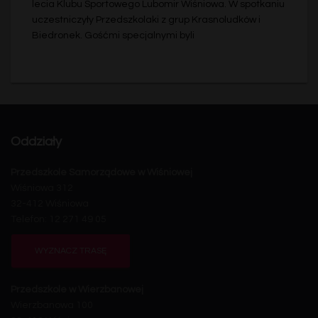
lecia Klubu Sportowego Lubomir Wiśniowa. W spotkaniu
uczestniczyły Przedszkolaki z grup Krasnoludków i
Biedronek. Gośćmi specjalnymi byli
Oddziały
Przedszkole Samorządowe w Wiśniowej
Wiśniowa 312
32-412 Wiśniowa
Telefon: 12 271 49 05
WYZNACZ TRASĘ
Przedszkole w Wierzbanowej
Wierzbanowa 100