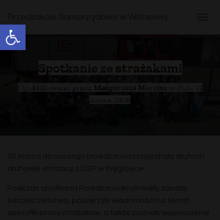
Przedszkole Samorządowe w Wiśniowej
Open toolbar
T
O
G
G
L
Spotkanie ze strażakami
E
N
Opublikowano przez
Małgorzata Marcisz
w dniu
21
A
marca 2026
V
I
G
A
T
I
20 marca do naszego przedszkola przyjechała druhna i
O
N
druhowie strażacy z OSP w Węglówce.
Podczas spotkania Przedszkolaki utrwaliły zasady
bezpieczeństwa, poszerzyły wiadomości na temat
specyfiki pracy strażaków, a także poznały wyposażenie