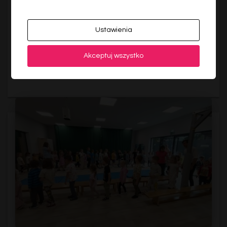
Pożegnanie sześciolatków.
“Po naszym pr,edszkolu śmiech biega wesoły. Wkrótce
Ustawienia
go weźmiemy, ze sobą do szkoły”. Grupa Biedronek
uroczyście zakończyła dzisiaj swoją przygodę z
przedszkolem. Życzymy naszym dzieciom wspaniałych,
Akceptuj wszystko
bezpiecznych wakacji!!! A gdy zacznie się dla nich nowa