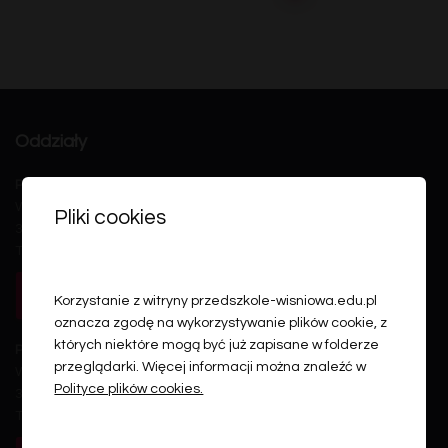
po
wpisach
Oddziały
Przedszkole Samorządowe w Wiśniowej
Wiśniowa 312
Pliki cookies
32-412 Wiśniowa
Telefon: 12 271 49 05
WYZNACZ TRASĘ
Korzystanie z witryny przedszkole-wisniowa.edu.pl
oznacza zgodę na wykorzystywanie plików cookie, z
których niektóre mogą być już zapisane w folderze
Przedszkole w Wierzbanowej
przeglądarki. Więcej informacji można znaleźć w
Wierzbanowa 100
Polityce plików cookies.
32-412 Wiśniowa
Telefon: 12 271 40 81