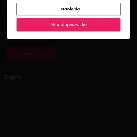
WYZNACZ TRASĘ
Ustawienia
Przedszkole w Poznachowicach Dolnych
Akceptuj wszystko
Poznachowice Dolne 60
32-412 Wiśniowa
Telefon: 12 271 40 91
WYZNACZ TRASĘ
Dojazd