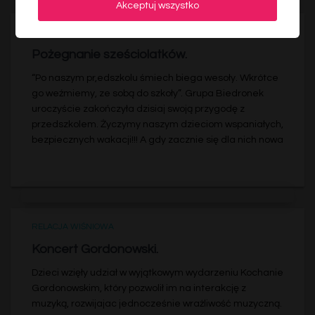
Akceptuj wszystko
RELACJA WIŚNIOWA
Pożegnanie sześciolatków.
“Po naszym pr,edszkolu śmiech biega wesoły. Wkrótce
go weźmiemy, ze sobą do szkoły”. Grupa Biedronek
uroczyście zakończyła dzisiaj swoją przygodę z
przedszkolem. Życzymy naszym dzieciom wspaniałych,
bezpiecznych wakacji!!! A gdy zacznie się dla nich nowa
RELACJA WIŚNIOWA
Koncert Gordonowski.
Dzieci wzięły udział w wyjątkowym wydarzeniu Kochanie
Gordonowskim, który pozwolił im na interakcję z
muzyką, rozwijajac jednocześnie wrażliwość muzyczną.