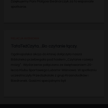
Dziękujemy Pani Małgosi Bednarczyk za to wspaniałe
spotkanie.
RELACJA WIŚNIOWA
TataTeżCzyta…Bo czytanie łączy.
Ogólnopolska akcja do której dołączyła nasza
Biblioteka przebiegała pod hasłem „Czytanie rozwija
mózg” . Wydarzenie połączono ze świętowaniem 20-
lecia Klubu Sportowego Lubomir Wiśniowa. W spotkaniu
uczestniczyły Przedszkolaki z grup Krasnoludków i
Biedronek. Gośćmi specjalnymi byli