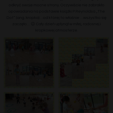
odkryć swoje mocne strony. Oczywiście nie zabrakło
opowiadania na podstawie książki P.Reynoldsa „The
Dot” (ang. kropka)…od której to właśnie …wszystko się
zaczęło… 😉 Cały dzień upłynął w miłej, radosnej i
kropkowej atmosferze.