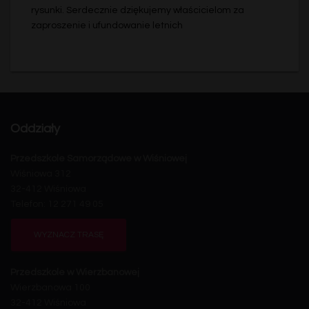
rysunki. Serdecznie dziękujemy właścicielom za
zaproszenie i ufundowanie letnich
Oddziały
Przedszkole Samorządowe w Wiśniowej
Wiśniowa 312
32-412 Wiśniowa
Telefon: 12 271 49 05
WYZNACZ TRASĘ
Przedszkole w Wierzbanowej
Wierzbanowa 100
32-412 Wiśniowa