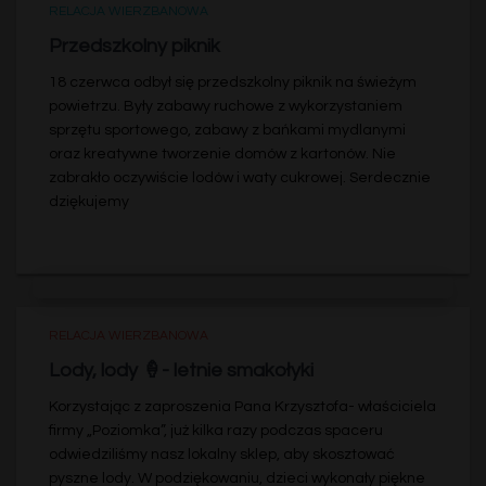
RELACJA WIERZBANOWA
Przedszkolny piknik
18 czerwca odbył się przedszkolny piknik na świeżym
powietrzu. Były zabawy ruchowe z wykorzystaniem
sprzętu sportowego, zabawy z bańkami mydlanymi
oraz kreatywne tworzenie domów z kartonów. Nie
zabrakło oczywiście lodów i waty cukrowej. Serdecznie
dziękujemy
RELACJA WIERZBANOWA
Lody, lody 🍦- letnie smakołyki
Korzystając z zaproszenia Pana Krzysztofa- właściciela
firmy „Poziomka”, już kilka razy podczas spaceru
odwiedziliśmy nasz lokalny sklep, aby skosztować
pyszne lody. W podziękowaniu, dzieci wykonały piękne