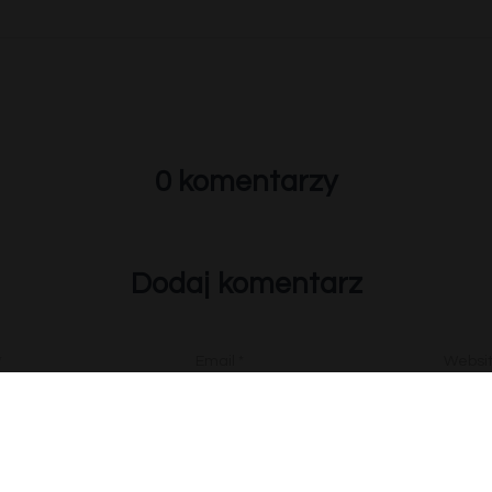
0 komentarzy
Dodaj komentarz
*
Email
*
Websi