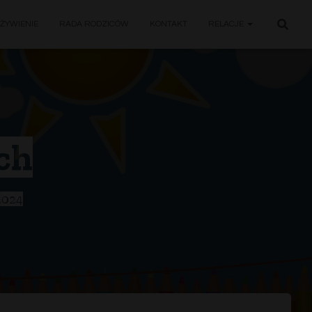
ŻYWIENIE
RADA RODZICÓW
KONTAKT
RELACJE
ch
2024