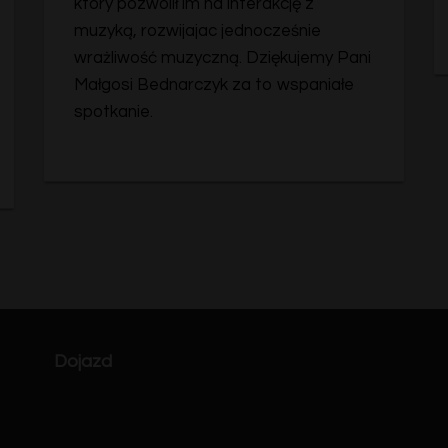
który pozwolił im na interakcję z
muzyką, rozwijajac jednocześnie
wrażliwość muzyczną. Dziękujemy Pani
Małgosi Bednarczyk za to wspaniałe
spotkanie.
Dojazd