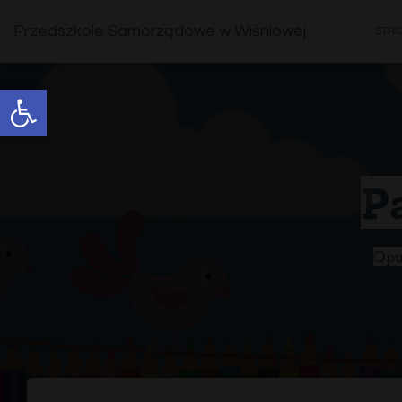
Przedszkole Samorządowe w Wiśniowej
STR
Open toolbar
P
Opu