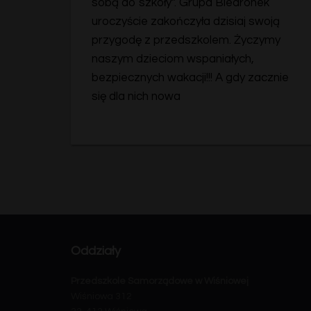
sobą do szkoły”. Grupa Biedronek
uroczyście zakończyła dzisiaj swoją
przygodę z przedszkolem. Życzymy
naszym dzieciom wspaniałych,
bezpiecznych wakacji!!! A gdy zacznie
się dla nich nowa
Oddziały
Przedszkole Samorządowe w Wiśniowej
Wiśniowa 312