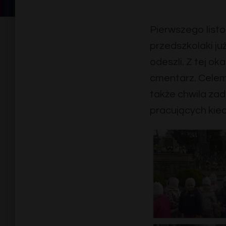
Pierwszego list
przedszkolaki ju
odeszli. Z tej ok
cmentarz. Celem 
także chwila zad
pracujących kie