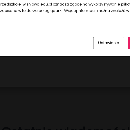
 przedszkole-wisniowa.edu.pl oznacza zgodę na wykorzystywanie plików
 zapisane w folderze przeglądarki. Więcej informacji można znaleźć w
Ustawienia