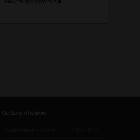
Gośćmi specjalnymi byli
Godziny otwarcia
Poniedziałek – piątek
6:30 – 17:00