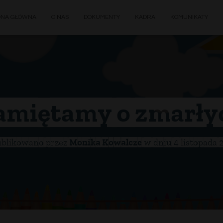
ONA GŁÓWNA
O NAS
DOKUMENTY
KADRA
KOMUNIKATY
amiętamy o zmarły
blikowano przez
Monika Kowalcze
w dniu
4 listopada 