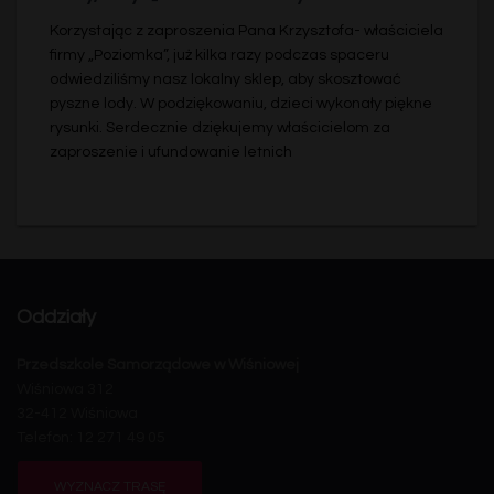
Korzystając z zaproszenia Pana Krzysztofa- właściciela
firmy „Poziomka”, już kilka razy podczas spaceru
odwiedziliśmy nasz lokalny sklep, aby skosztować
pyszne lody. W podziękowaniu, dzieci wykonały piękne
rysunki. Serdecznie dziękujemy właścicielom za
zaproszenie i ufundowanie letnich
Oddziały
Przedszkole Samorządowe w Wiśniowej
Wiśniowa 312
32-412 Wiśniowa
Telefon: 12 271 49 05
WYZNACZ TRASĘ