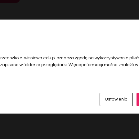
 przedszkole-wisniowa.edu.pl oznacza zgodę na wykorzystywanie plików
0 komentarzy
 zapisane w folderze przeglądarki. Więcej informacji można znaleźć w
Dodaj komentarz
Ustawienia
*
Email
*
Websi