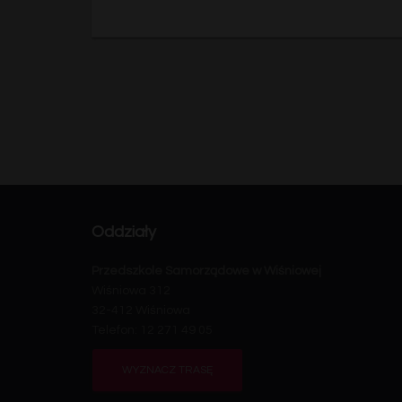
Oddziały
Przedszkole Samorządowe w Wiśniowej
Wiśniowa 312
32-412 Wiśniowa
Telefon: 12 271 49 05
WYZNACZ TRASĘ