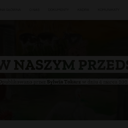
ONA GŁÓWNA
O NAS
DOKUMENTY
KADRA
KOMUNIKATY
W NASZYM PRZE
Opublikowano przez
Sylwia Tokarz
w dniu
4 marca 202