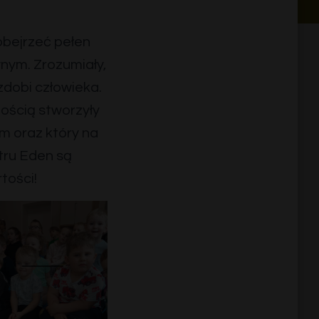
obejrzeć pełen
nym. Zrozumiały,
zdobi człowieka.
ością stworzyły
em oraz który na
tru Eden są
tości!