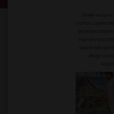
Dzięki wizyci
humoru spektakl
że prawdziwym s
Humorystyczne 
wspaniały spekt
długo pozo
wyjąt