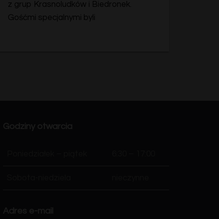
z grup Krasnoludków i Biedronek.
Gośćmi specjalnymi byli
Godziny otwarcia
Poniedziałek – piątek
6:30 – 17:00
Sobota-niedziela
nieczynne
Adres e-mail