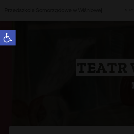
Przedszkole Samorządowe w Wiśniowej
STR
Open toolbar
TEATR 