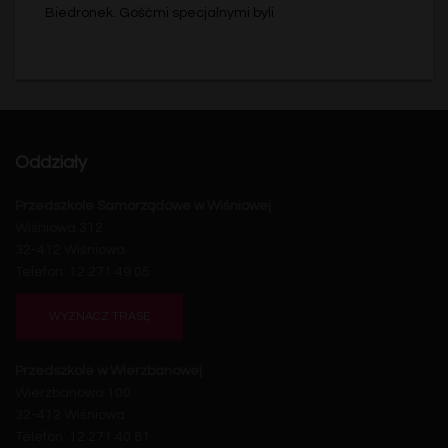
Biedronek. Gośćmi specjalnymi byli
Oddziały
Przedszkole Samorządowe w Wiśniowej
Wiśniowa 312
32-412 Wiśniowa
Telefon: 12 271 49 05
WYZNACZ TRASĘ
Przedszkole w Wierzbanowej
Wierzbanowa 100
32-412 Wiśniowa
Telefon: 12 271 40 81