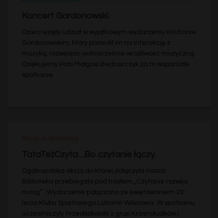
RELACJA WIŚNIOWA
Koncert Gordonowski.
Dzieci wzięły udział w wyjątkowym wydarzeniu Kochanie
Gordonowskim, który pozwolił im na interakcję z
muzyką, rozwijajac jednocześnie wrażliwość muzyczną.
Dziękujemy Pani Małgosi Bednarczyk za to wspaniałe
spotkanie.
RELACJA WIŚNIOWA
TataTeżCzyta…Bo czytanie łączy.
Ogólnopolska akcja do której dołączyła nasza
Biblioteka przebiegała pod hasłem „Czytanie rozwija
mózg” . Wydarzenie połączono ze świętowaniem 20-
lecia Klubu Sportowego Lubomir Wiśniowa. W spotkaniu
uczestniczyły Przedszkolaki z grup Krasnoludków i