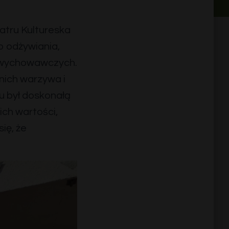
atru Kultureska
o odżywiania,
i wychowawczych.
nich warzywa i
u był doskonałą
ich wartości,
ię, że