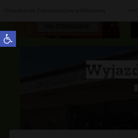
Przedszkole Samorządowe w Wiśniowej
STR
Open toolbar
Wyjazd
O