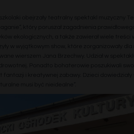
szkolaki obejrzały teatralny spektakl muzyczny Te
traganie”, który poruszał zagadnienia prawidłoweg
ków ekologicznych, a także zawierał wiele treśc
zyły w wyjątkowym show, które zorganizowały dla 
wane wierszem Jana Brzechwy. Udział w spektakl
zdrowotnej. Ponadto bohaterowie poszukiwali swo
 fantazji i kreatywnej zabawy. Dzieci dowiedziały s
turalne musi być nieidealne”.