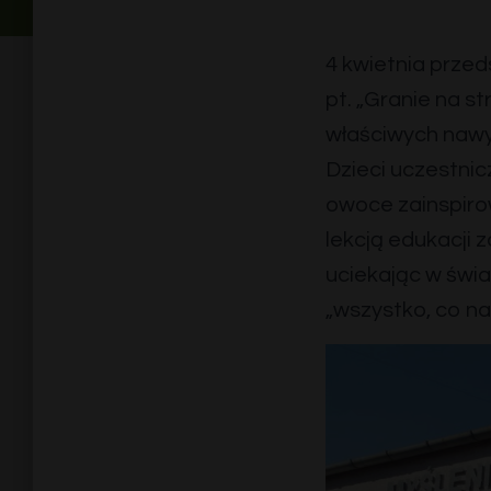
4 kwietnia przed
pt. „Granie na s
właściwych nawy
Dzieci uczestnic
owoce zainspiro
lekcją edukacji 
uciekając w świat
„wszystko, co na