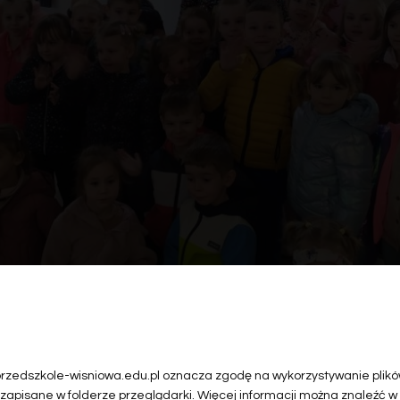
 przedszkole-wisniowa.edu.pl oznacza zgodę na wykorzystywanie plików
 zapisane w folderze przeglądarki. Więcej informacji można znaleźć w