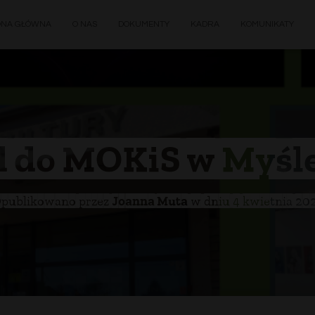
ONA GŁÓWNA
O NAS
DOKUMENTY
KADRA
KOMUNIKATY
 do MOKiS w Myśl
publikowano przez
Joanna Muta
w dniu
4 kwietnia 20