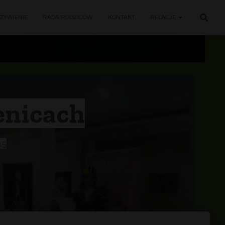
ŻYWIENIE
RADA RODZICÓW
KONTAKT
RELACJE
enicach
25