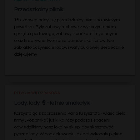
Przedszkolny piknik
18 czerwca odbył się przedszkolny piknik na świeżym
powietrzu. Były zabawy ruchowe z wykorzystaniem
sprzętu sportowego, zabawy z bańkami mydlanymi
oraz kreatywne tworzenie domów z kartonów. Nie
zabrakło oczywiście lodów i waty cukrowej. Serdecznie
dziękujemy
RELACJA WIERZBANOWA
Lody, lody 🍦- letnie smakołyki
Korzystając z zaproszenia Pana Krzysztofa- właściciela
firmy „Poziomka”, już kilka razy podczas spaceru
odwiedziliśmy nasz lokalny sklep, aby skosztować
pyszne lody. W podziękowaniu, dzieci wykonały piękne