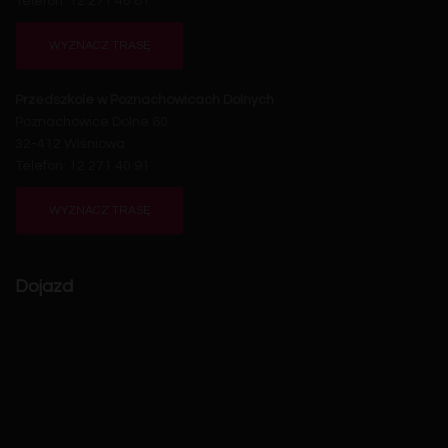
Telefon: 12 271 40 81
WYZNACZ TRASĘ
Przedszkole w Poznachowicach Dolnych
Poznachowice Dolne 60
32-412 Wiśniowa
Telefon: 12 271 40 91
WYZNACZ TRASĘ
Dojazd