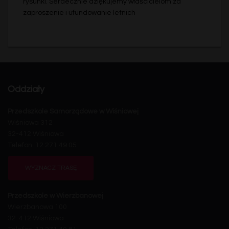
rysunki. Serdecznie dziękujemy właścicielom za
zaproszenie i ufundowanie letnich
Oddziały
Przedszkole Samorządowe w Wiśniowej
Wiśniowa 312
32-412 Wiśniowa
Telefon: 12 271 49 05
WYZNACZ TRASĘ
Przedszkole w Wierzbanowej
Wierzbanowa 100
32-412 Wiśniowa