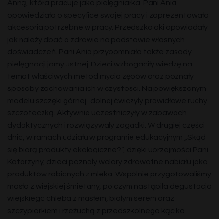
Anną, która pracuje jako pielęgniarka. Pani Ania
opowiedziała o specyfice swojej pracy i zaprezentowała
akcesoria potrzebne w pracy. Przedszkolaki opowiadały
jak należy dbać o zdrowie na podstawie własnych
doświadczeń. Pani Ania przypomniała także zasady
pielęgnacji jamy ustnej. Dzieci wzbogaciły wiedzę na
temat właściwych metod mycia zębów oraz poznały
sposoby zachowania ich w czystości. Na powiększonym
modelu szczęki górnej i dolnej ćwiczyły prawidłowe ruchy
szczoteczką. Aktywnie uczestniczyły w zabawach
dydaktycznych i rozwiązywały zagadki. W drugiej części
dnia, w ramach udziału w programie edukacyjnym „Skąd
się biorą produkty ekologiczne?”, dzięki uprzejmości Pani
Katarzyny, dzieci poznały walory zdrowotne nabiału jako
produktów robionych z mleka. Wspólnie przygotowaliśmy
masło z wiejskiej śmietany, po czym nastąpiła degustacja
wiejskiego chleba z masłem, białym serem oraz
szczypiorkiem i rzeżuchą z przedszkolnego kącika