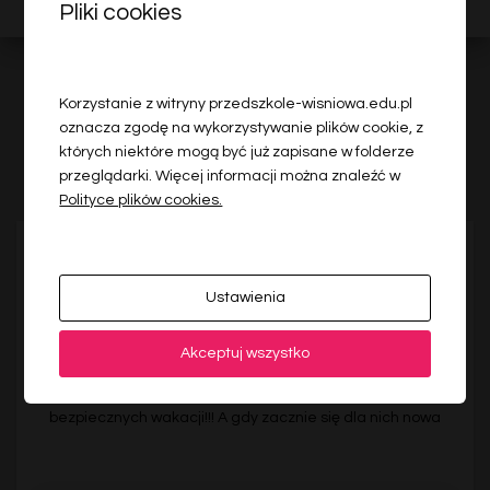
Pliki cookies
Korzystanie z witryny przedszkole-wisniowa.edu.pl
oznacza zgodę na wykorzystywanie plików cookie, z
Ostatnie wiadomości
których niektóre mogą być już zapisane w folderze
przeglądarki. Więcej informacji można znaleźć w
Polityce plików cookies.
RELACJA WIŚNIOWA
Pożegnanie sześciolatków.
Ustawienia
“Po naszym pr,edszkolu śmiech biega wesoły. Wkrótce
go weźmiemy, ze sobą do szkoły”. Grupa Biedronek
Akceptuj wszystko
uroczyście zakończyła dzisiaj swoją przygodę z
przedszkolem. Życzymy naszym dzieciom wspaniałych,
bezpiecznych wakacji!!! A gdy zacznie się dla nich nowa