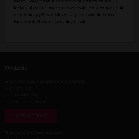
mózg” . Wydarzenie połączono ze świętowaniem 20-
lecia Klubu Sportowego Lubomir Wiśniowa. W spotkaniu
uczestniczyły Przedszkolaki z grup Krasnoludków i
Biedronek. Gośćmi specjalnymi byli
Oddziały
Przedszkole Samorządowe w Wiśniowej
Wiśniowa 312
32-412 Wiśniowa
Telefon: 12 271 49 05
WYZNACZ TRASĘ
Przedszkole w Wierzbanowej