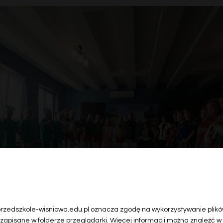
 przedszkole-wisniowa.edu.pl oznacza zgodę na wykorzystywanie plików
 zapisane w folderze przeglądarki. Więcej informacji można znaleźć w