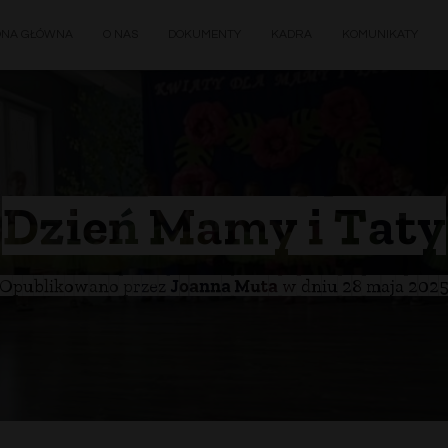
ONA GŁÓWNA
O NAS
DOKUMENTY
KADRA
KOMUNIKATY
Dzień Mamy i Taty
Opublikowano przez
Joanna Muta
w dniu
28 maja 202