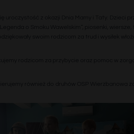
ię uroczystość z okazji Dnia Mamy i Taty. Dzieci 
 „Legenda o Smoku Wawelskim”, piosenki, wiersze, t
ziękowały swoim rodzicom za trud i wysiłek włoż
kujemy rodzicom za przybycie oraz pomoc w zorg
ierujemy również do druhów OSP Wierzbanowa za