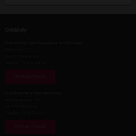
Oddziały
Przedszkole Samorządowe w Wiśniowej
Wiśniowa 312
32-412 Wiśniowa
Telefon: 12 271 49 05
WYZNACZ TRASĘ
Przedszkole w Wierzbanowej
Wierzbanowa 100
32-412 Wiśniowa
Telefon: 12 271 40 81
WYZNACZ TRASĘ