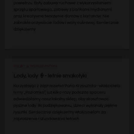
powietrzu. Były zabawy ruchowe z wykorzystaniem
sprzętu sportowego, zabawy z bańkami mydlanymi
oraz kreatywne tworzenie domów z kartonów. Nie
zabrakło oczywiście lodów i waty cukrowej. Serdecznie
dziękujemy
RELACJA WIERZBANOWA
Lody, lody 🍦- letnie smakołyki
Korzystając z zaproszenia Pana Krzysztofa- właściciela
firmy „Poziomka”, już kilka razy podczas spaceru
odwiedziliśmy nasz lokalny sklep, aby skosztować
pyszne lody. W podziękowaniu, dzieci wykonały piękne
rysunki. Serdecznie dziękujemy właścicielom za
zaproszenie i ufundowanie letnich