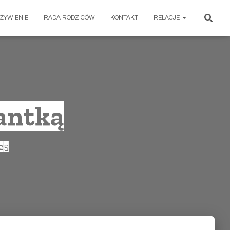
ŻYWIENIE
RADA RODZICÓW
KONTAKT
RELACJE
jantką
25