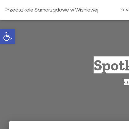
Przedszkole Samorządowe w Wiśniowej
STR
Open toolbar
Spotk
O