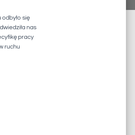
 odbyło się
dwiedziła nas
ecyfikę pracy
w ruchu