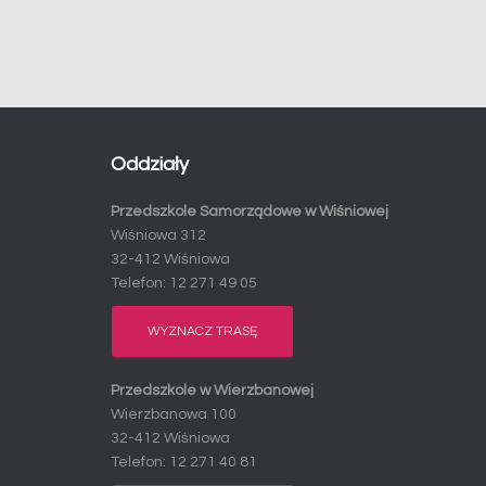
Oddziały
Ważne
Te pliki
Przedszkole Samorządowe w Wiśniowej
cookie nie
Wiśniowa 312
są
opcjonalne.
32-412 Wiśniowa
Są
Telefon: 12 271 49 05
potrzebne
do
działania
witryny.
WYZNACZ TRASĘ
Przedszkole w Wierzbanowej
Statystyki
Abyśmy mogli
Wierzbanowa 100
ulepszać
32-412 Wiśniowa
funkcjonalność
i strukturę
Telefon: 12 271 40 81
serwisu w