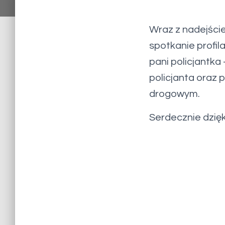
Wraz z nadejści
spotkanie profi
pani policjantka
policjanta oraz
drogowym.
Serdecznie dzię