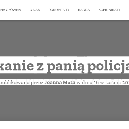
ONA GŁÓWNA
O NAS
DOKUMENTY
KADRA
KOMUNIKATY
anie z panią polic
publikowano przez
Joanna Muta
w dniu
16 września 20