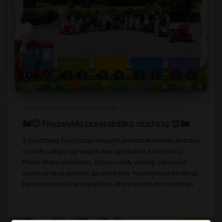
RELACJA POZNACHOWICE DOLNE
🚂😊 Niezwykła przejażdżka ciuchcią 😊🚂
Z inicjatywy Rodziców naszych przedszkolaków Antosia
i Laurki odbyło się wyjątkowe spotkanie z Panami z
Motór Klubu Wiśniowa. Dzieci miały okazję zobaczyć
ciuchcię oraz poznać jej działanie. Największą atrakcją
była oczywiście przejażdżka, która wywołała mnóstwo