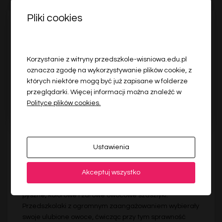
Pliki cookies
Korzystanie z witryny przedszkole-wisniowa.edu.pl
oznacza zgodę na wykorzystywanie plików cookie, z
których niektóre mogą być już zapisane w folderze
przeglądarki. Więcej informacji można znaleźć w
Polityce plików cookies.
RELACJA POZNACHOWICE DOLNE
Ustawienia
🍎🍇 Owocowe szaszłyki 🍓🍌🥝
Akceptuj wszystko
27 maja w grupie Zuchy odbyły się smakowite zajęcia
kulinarne 🙂 Dzieci samodzielnie przygotowywały
pyszne, kolorowe i zdrowe owocowe szaszłyki.
Przedszkolaki z ogromnym zaangażowaniem wybierały
swoje ulubione owoce, ćwicząc przy tym sprawność