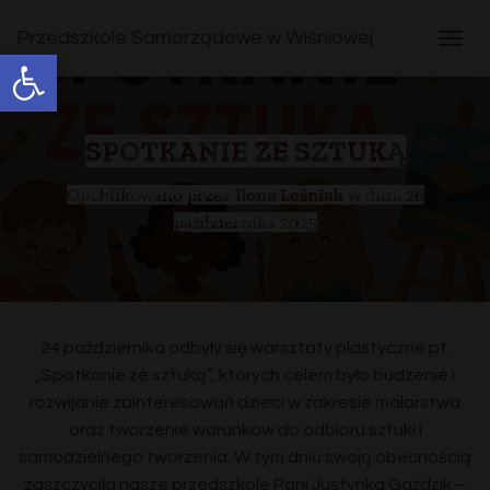
Przedszkole Samorządowe w Wiśniowej
Open toolbar
T
O
G
G
L
SPOTKANIE ZE SZTUKĄ
E
N
Opublikowano przez
Ilona Leśniak
w dniu
26
A
października 2025
V
I
G
A
T
I
24 października odbyły się warsztaty plastyczne pt.
O
N
„Spotkanie ze sztuką”, których celem było budzenie i
rozwijanie zainteresowań dzieci w zakresie malarstwa
oraz tworzenie warunków do odbioru sztuki i
samodzielnego tworzenia. W tym dniu swoją obecnością
zaszczyciła nasze przedszkole Pani Justynka Gaździk –