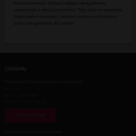
Poznachowicach Dolnych odbyła się wyjątkowa
uroczystość z okazji Dnia Mamy i Taty. Było to niezwykłe
święto pełne wzruszeń, radości i rodzinnej atmosfery.
Dzieci przygotowały dla swoich
Oddziały
Przedszkole Samorządowe w Wiśniowej
Wiśniowa 312
32-412 Wiśniowa
Telefon: 12 271 49 05
WYZNACZ TRASĘ
Przedszkole w Wierzbanowej