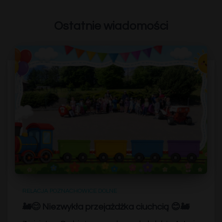
Ostatnie wiadomości
RELACJA POZNACHOWICE DOLNE
🚂😊 Niezwykła przejażdżka ciuchcią 😊🚂