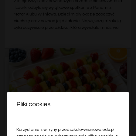
Z inicjatywy Rodziców naszych przedszkolaków Antosia
i Laurki odbyło się wyjątkowe spotkanie z Panami z
Motór Klubu Wiśniowa. Dzieci miały okazję zobaczyć
ciuchcię oraz poznać jej działanie. Największą atrakcją
była oczywiście przejażdżka, która wywołała mnóstwo
Pliki cookies
Korzystanie z witryny przedszkole-wisniowa.edu.pl