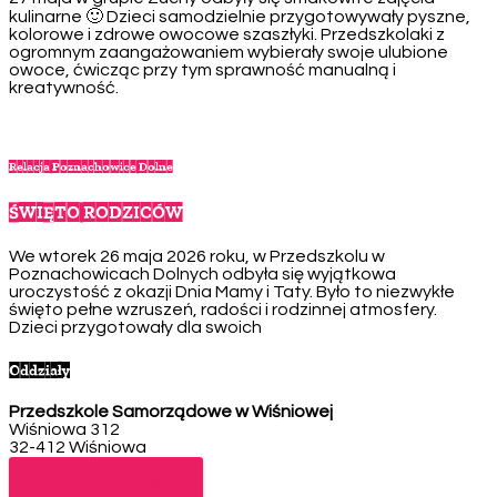
kulinarne 🙂 Dzieci samodzielnie przygotowywały pyszne,
kolorowe i zdrowe owocowe szaszłyki. Przedszkolaki z
ogromnym zaangażowaniem wybierały swoje ulubione
owoce, ćwicząc przy tym sprawność manualną i
kreatywność.
Relacja Poznachowice Dolne
ŚWIĘTO RODZICÓW
We wtorek 26 maja 2026 roku, w Przedszkolu w
Poznachowicach Dolnych odbyła się wyjątkowa
uroczystość z okazji Dnia Mamy i Taty. Było to niezwykłe
święto pełne wzruszeń, radości i rodzinnej atmosfery.
Dzieci przygotowały dla swoich
Oddziały
Przedszkole Samorządowe w Wiśniowej
Wiśniowa 312
32-412 Wiśniowa
Telefon: 12 271 49 05
Wyznacz trasę