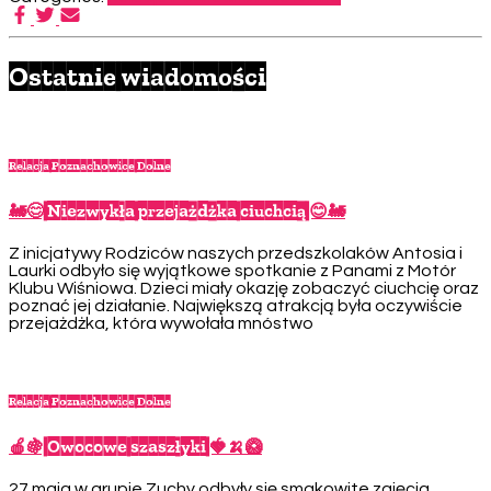
Ostatnie wiadomości
Relacja Poznachowice Dolne
🚂😊 Niezwykła przejażdżka ciuchcią 😊🚂
Z inicjatywy Rodziców naszych przedszkolaków Antosia i
Laurki odbyło się wyjątkowe spotkanie z Panami z Motór
Klubu Wiśniowa. Dzieci miały okazję zobaczyć ciuchcię oraz
poznać jej działanie. Największą atrakcją była oczywiście
przejażdżka, która wywołała mnóstwo
Relacja Poznachowice Dolne
🍎🍇 Owocowe szaszłyki 🍓🍌🥝
27 maja w grupie Zuchy odbyły się smakowite zajęcia