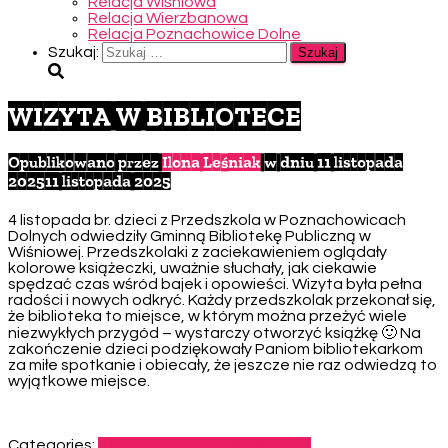
Relacja Wiśniowa
Relacja Wierzbanowa
Relacja Poznachowice Dolne
Szukaj:
WIZYTA W BIBLIOTECE
Opublikowano przez
Ilona Leśniak
w dniu
11 listopada
2025
11 listopada 2025
4 listopada br. dzieci z Przedszkola w Poznachowicach
Dolnych odwiedziły Gminną Bibliotekę Publiczną w
Wiśniowej. Przedszkolaki z zaciekawieniem oglądały
kolorowe książeczki, uważnie słuchały, jak ciekawie
spędzać czas wśród bajek i opowieści. Wizyta była pełna
radości i nowych odkryć. Każdy przedszkolak przekonał się,
że biblioteka to miejsce, w którym można przeżyć wiele
niezwykłych przygód – wystarczy otworzyć książkę 🙂 Na
zakończenie dzieci podziękowały Paniom bibliotekarkom
za miłe spotkanie i obiecały, że jeszcze nie raz odwiedzą to
wyjątkowe miejsce.
Categories:
Relacja Poznachowice Dolne