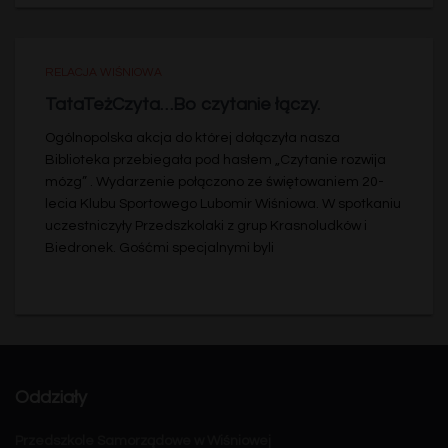
RELACJA WIŚNIOWA
TataTeżCzyta…Bo czytanie łączy.
Ogólnopolska akcja do której dołączyła nasza
Biblioteka przebiegała pod hasłem „Czytanie rozwija
mózg” . Wydarzenie połączono ze świętowaniem 20-
lecia Klubu Sportowego Lubomir Wiśniowa. W spotkaniu
uczestniczyły Przedszkolaki z grup Krasnoludków i
Biedronek. Gośćmi specjalnymi byli
Oddziały
Przedszkole Samorządowe w Wiśniowej