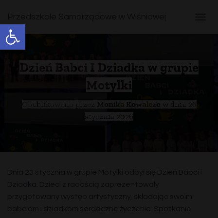
Przedszkole Samorządowe w Wiśniowej
Open toolbar
T
O
G
G
L
Dzień Babci I Dziadka w grupie
E
Motylki
N
A
V
Opublikowano przez
Monika Kowalcze
w dniu
26
I
stycznia 2026
G
A
T
I
O
N
Dnia 20 stycznia w grupie Motylki odbył się Dzień Babci i
Dziadka. Dzieci z radością zaprezentowały
przygotowany występ artystyczny, składając swoim
babciom i dziadkom serdeczne życzenia. Spotkanie