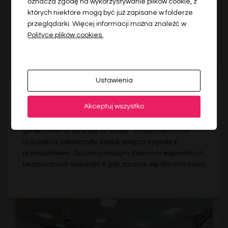
oznacza zgodę na wykorzystywanie plików cookie, z
których niektóre mogą być już zapisane w folderze
przeglądarki. Więcej informacji można znaleźć w
Polityce plików cookies.
Ustawienia
RELACJA WIŚNIOWA
Pożegnanie sześciolatków.
Akceptuj wszystko
“Po naszym pr,edszkolu śmiech biega wesoły. Wkrótce
go weźmiemy, ze sobą do szkoły”. Grupa Biedronek
uroczyście zakończyła dzisiaj swoją przygodę z
przedszkolem. Życzymy naszym dzieciom wspaniałych,
bezpiecznych wakacji!!! A gdy zacznie się dla nich nowa