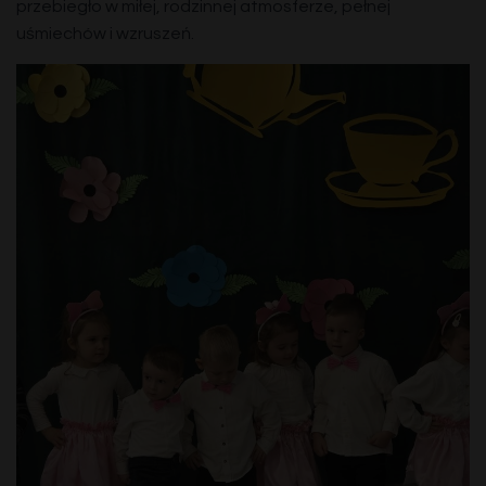
przebiegło w miłej, rodzinnej atmosferze, pełnej
uśmiechów i wzruszeń.