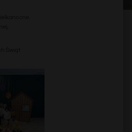
ielkanocne.
nej,
ch Świąt