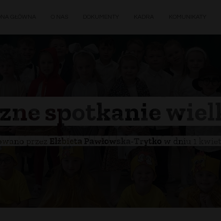
ONA GŁÓWNA
O NAS
DOKUMENTY
KADRA
KOMUNIKATY
zne spotkanie wie
owano przez
Elżbieta Pawłowska-Trytko
w dniu
1 kwie