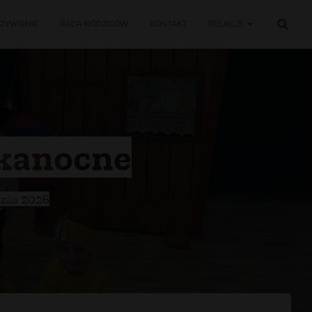
ŻYWIENIE
RADA RODZICÓW
KONTAKT
RELACJE
lkanocne
tnia 2026