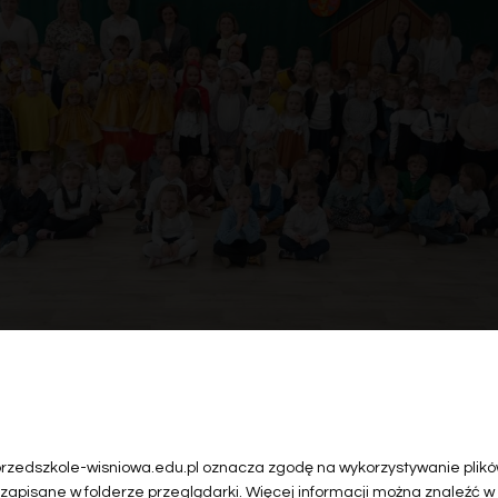
 przedszkole-wisniowa.edu.pl oznacza zgodę na wykorzystywanie plików
 zapisane w folderze przeglądarki. Więcej informacji można znaleźć w