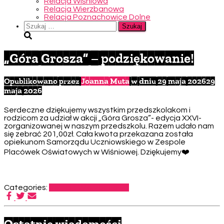
Relacja Wiśniowa
Relacja Wierzbanowa
Relacja Poznachowice Dolne
Szukaj:
„Góra Grosza” – podziękowanie!
Opublikowano przez
Joanna Muta
w dniu
29 maja 2026
29
maja 2026
Serdeczne dziękujemy wszystkim przedszkolakom i
rodzicom za udział w akcji „Góra Grosza”- edycja XXVI-
zorganizowanej w naszym przedszkolu. Razem udało nam
się zebrać 201,00zł. Cała kwota przekazana została
opiekunom Samorządu Uczniowskiego w Zespole
Placówek Oświatowych w Wiśniowej. Dziękujemy❤️
Categories:
Relacja Wierzbanowa
Ostatnie wiadomości