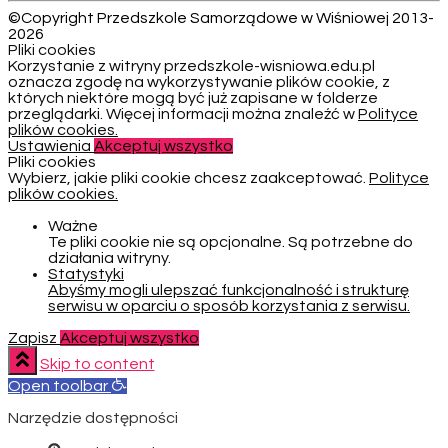
©Copyright Przedszkole Samorządowe w Wiśniowej 2013-
2026
Pliki cookies
Korzystanie z witryny przedszkole-wisniowa.edu.pl
oznacza zgodę na wykorzystywanie plików cookie, z
których niektóre mogą być już zapisane w folderze
przeglądarki. Więcej informacji można znaleźć w
Polityce
plików cookies.
Ustawienia
Akceptuj wszystko
Pliki cookies
Wybierz, jakie pliki cookie chcesz zaakceptować.
Polityce
plików cookies.
Ważne
Te pliki cookie nie są opcjonalne. Są potrzebne do
działania witryny.
Statystyki
Abyśmy mogli ulepszać funkcjonalność i strukturę
serwisu w oparciu o sposób korzystania z serwisu.
Zapisz
Akceptuj wszystko
Skip to content
Open toolbar
Narzędzie dostępności