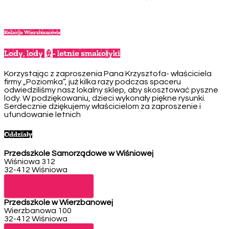
Relacja Wierzbanowa
Lody, lody 🍦- letnie smakołyki
Korzystając z zaproszenia Pana Krzysztofa- właściciela
firmy „Poziomka”, już kilka razy podczas spaceru
odwiedziliśmy nasz lokalny sklep, aby skosztować pyszne
lody. W podziękowaniu, dzieci wykonały piękne rysunki.
Serdecznie dziękujemy właścicielom za zaproszenie i
ufundowanie letnich
Oddziały
Przedszkole Samorządowe w Wiśniowej
Wiśniowa 312
32-412 Wiśniowa
Telefon: 12 271 49 05
Wyznacz trasę
Przedszkole w Wierzbanowej
Wierzbanowa 100
32-412 Wiśniowa
Telefon: 12 271 40 81