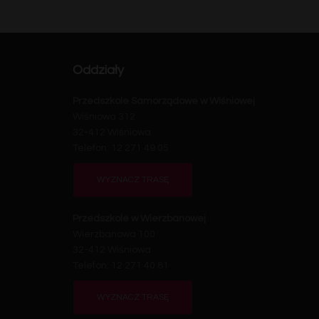
Oddziały
Przedszkole Samorządowe w Wiśniowej
Wiśniowa 312
32-412 Wiśniowa
Telefon: 12 271 49 05
WYZNACZ TRASĘ
Przedszkole w Wierzbanowej
Wierzbanowa 100
32-412 Wiśniowa
Telefon: 12 271 40 81
WYZNACZ TRASĘ