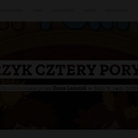
ONA GŁÓWNA
O NAS
DOKUMENTY
KADRA
KOMUNIKATY
ZYK CZTERY POR
Opublikowano przez
Ilona Leśniak
w dniu
31 maja 2026