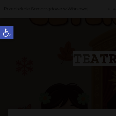
Przedszkole Samorządowe w Wiśniowej
STR
Open toolbar
TEATR