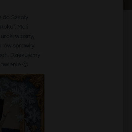
ę do Szkoły
Roku”. Mali
uroki wiosny,
torów sprawiły
żeń. Dziękujemy
awienie 🙂