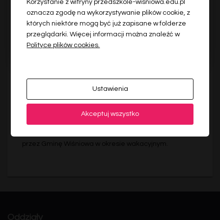
Korzystanie z witryny przedszkole-wisniowa.edu.pl
oznacza zgodę na wykorzystywanie plików cookie, z
których niektóre mogą być już zapisane w folderze
przeglądarki. Więcej informacji można znaleźć w
Polityce plików cookies.
KOMUNIKAT
Ustawienia
DYŻUR WAKACYJNY
Szanowni Rodzice! Prosimy o zapoznanie się z
Akceptuj wszystko
ogłoszeniem Wójta Gminy Wiśniowa w sprawie
organizacji dyżurów w przedszkolach prowadzonych
przez Gminę Wiśniowa w okresie wakacyjnym.
Oddziały