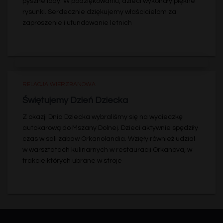
pyszne lody. W podziękowaniu, dzieci wykonały piękne
rysunki. Serdecznie dziękujemy właścicielom za
zaproszenie i ufundowanie letnich
RELACJA WIERZBANOWA
Świętujemy Dzień Dziecka
Z okazji Dnia Dziecka wybraliśmy się na wycieczkę
autokarową do Mszany Dolnej. Dzieci aktywnie spędziły
czas w sali zabaw Orkanolandia. Wzięły również udział
w warsztatach kulinarnych w restauracji Orkanova, w
trakcie których ubrane w stroje