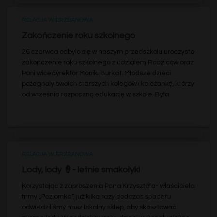
RELACJA WIERZBANOWA
Zakończenie roku szkolnego
26 czerwca odbyło się w naszym przedszkolu uroczyste
zakończenie roku szkolnego z udziałem Rodziców oraz
Pani wicedyrektor Moniki Burkat. Młodsze dzieci
pożegnały swoich starszych kolegów i koleżankę, którzy
od września rozpoczną edukację w szkole. Była
RELACJA WIERZBANOWA
Lody, lody 🍦- letnie smakołyki
Korzystając z zaproszenia Pana Krzysztofa- właściciela
firmy „Poziomka”, już kilka razy podczas spaceru
odwiedziliśmy nasz lokalny sklep, aby skosztować