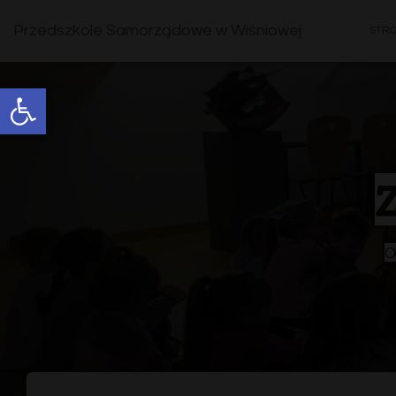
Przedszkole Samorządowe w Wiśniowej
STR
Open toolbar
Z
O