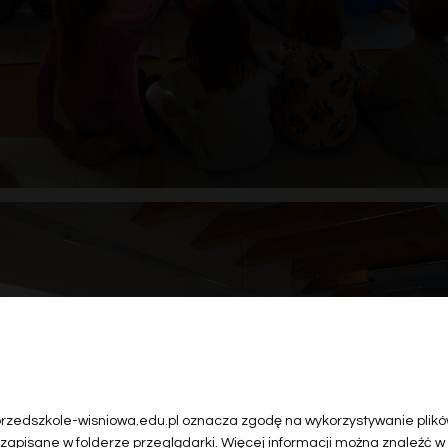
 przedszkole-wisniowa.edu.pl oznacza zgodę na wykorzystywanie plików
 zapisane w folderze przeglądarki. Więcej informacji można znaleźć w