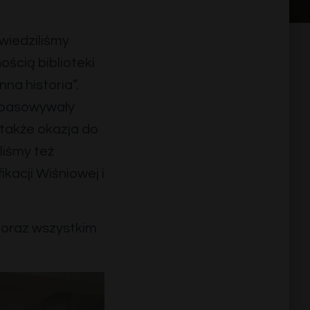
iedziliśmy
ością biblioteki
na historia”.
dopasowywały
także okazja do
liśmy też
kacji Wiśniowej i
j oraz wszystkim