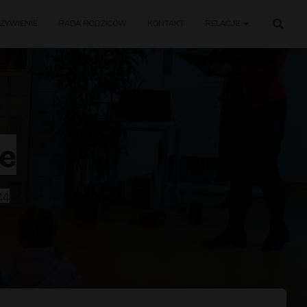
ŻYWIENIE
RADA RODZICÓW
KONTAKT
RELACJE
ce
24