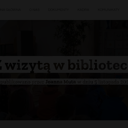
ONA GŁÓWNA
O NAS
DOKUMENTY
KADRA
KOMUNIKATY
 wizytą w bibliote
publikowano przez
Joanna Muta
w dniu
5 listopada 20