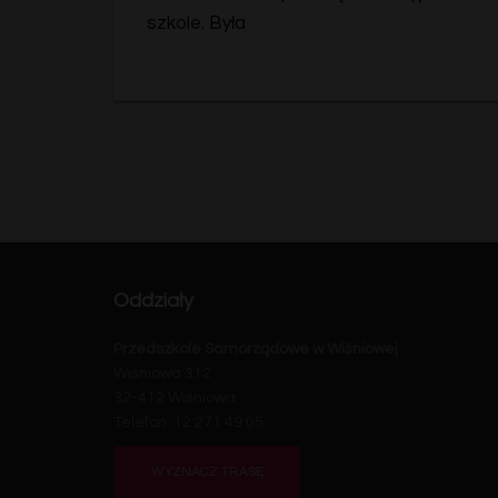
szkole. Była
Oddziały
Przedszkole Samorządowe w Wiśniowej
Wiśniowa 312
32-412 Wiśniowa
Telefon: 12 271 49 05
WYZNACZ TRASĘ