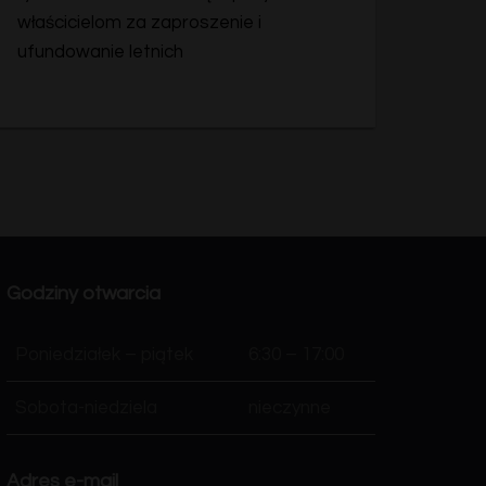
właścicielom za zaproszenie i
ufundowanie letnich
Godziny otwarcia
Poniedziałek – piątek
6:30 – 17:00
Sobota-niedziela
nieczynne
Adres e-mail