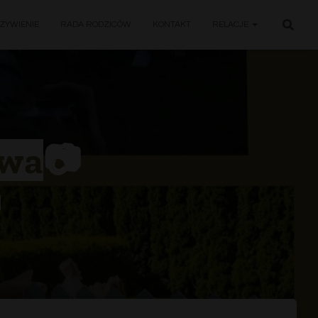
ŻYWIENIE
RADA RODZICÓW
KONTAKT
RELACJE
owa📷
6