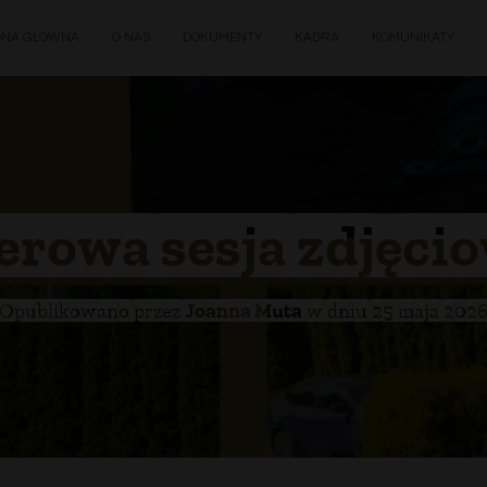
ONA GŁÓWNA
O NAS
DOKUMENTY
KADRA
KOMUNIKATY
erowa sesja zdjęci
Opublikowano przez
Joanna Muta
w dniu
25 maja 202