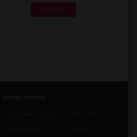
CZYTAJ DALEJ
Godziny otwarcia
Poniedziałek – piątek
6:30 – 17:00
Sobota-niedziela
nieczynne