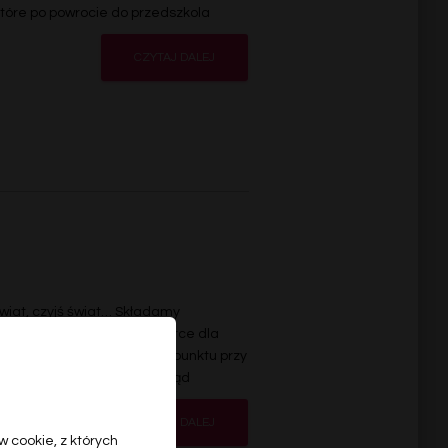
które po powrocie do przedszkola
CZYTAJ DALEJ
wiat, czyjś świat… Składamy
ących udział w naszej zbiórce dla
uły zostały przekazane do punktu przy
terenie Gminy Wiśniowa i skąd
CZYTAJ DALEJ
 cookie, z których