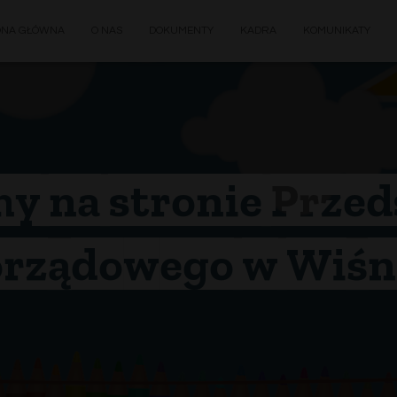
ONA GŁÓWNA
O NAS
DOKUMENTY
KADRA
KOMUNIKATY
y na stronie Przed
rządowego w Wiśn