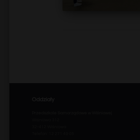
Nawigacja
po
wpisach
Oddziały
Przedszkole Samorządowe w Wiśniowej
Wiśniowa 312
32-412 Wiśniowa
Telefon: 12 271 49 05