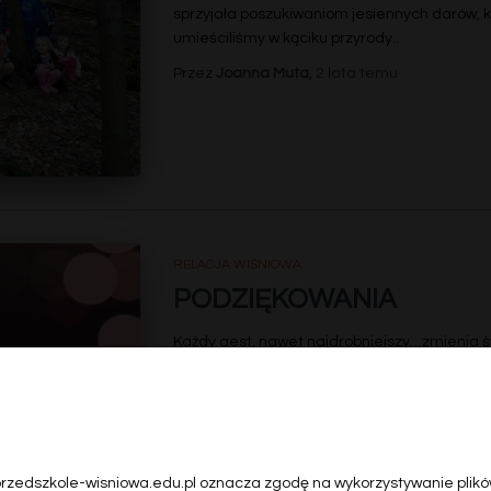
sprzyjała poszukiwaniom jesiennych darów, 
umieściliśmy w kąciku przyrody.
.
Przez
Joanna Muta
,
2 lata
temu
RELACJA WIŚNIOWA
PODZIĘKOWANIA
Każdy gest, nawet najdrobniejszy…zmienia ś
serdeczne podziękowania dla wszystkich bior
powodzian. W dniu dzisiejszym zebrane artyk
OSP Węglówka, która koordynuje zbiórkę na 
wyruszają w drogę dla potrzebujących.
.
Przez
Sylwia Tokarz
,
2 lata
temu
 przedszkole-wisniowa.edu.pl oznacza zgodę na wykorzystywanie plików