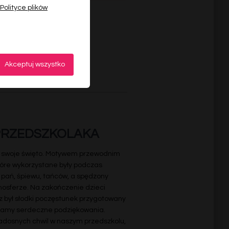
Polityce plików
Akceptuj wszystko
PRZEDSZKOLAKA
y swoje święto. Motywem przewodnim
tóre wykorzystane były podczas
 pań, śpiewu, tańców, a spędzony
mosferze. Na zakończenie dzieci
 był słodki poczęstunek przygotowany
adamy serdeczne podziękowania.
Ważne
adosnych chwil w naszym przedszkolu,
Te pliki