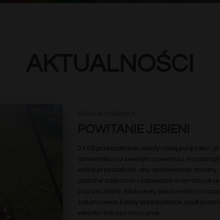
AKTUALNOŚCI
RELACJA WIŚNIOWA
POWITANIE JESIENI
23.09 przedszkolaki witały nową porę roku- 
aktywności na świeżym powietrzu. Na początk
wokół przedszkola, aby obserwować zmiany, kt
udział w zajęciach i zabawach o tematyce je
poprzez które zdobywały wiadomości o rozpoc
zakończenie każdy przedszkolak zjadł pyszną 
wesoło i bardzo smacznie .
.