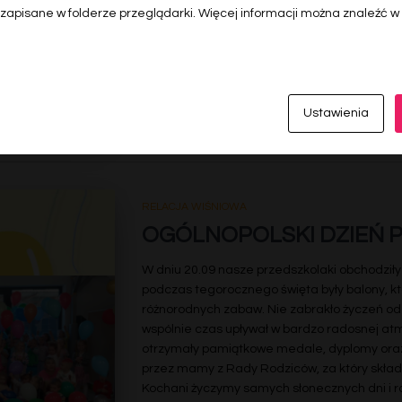
 zapisane w folderze przeglądarki. Więcej informacji można znaleźć w
Ustawienia
RELACJA WIŚNIOWA
OGÓLNOPOLSKI DZIEŃ 
W dniu 20.09 nasze przedszkolaki obchodził
podczas tegorocznego święta były balony, k
różnorodnych zabaw. Nie zabrakło życzeń od
wspólnie czas upływał w bardzo radosnej at
otrzymały pamiątkowe medale, dyplomy oraz
przez mamy z Rady Rodziców, za który skł
Kochani życzymy samych słonecznych dni i r