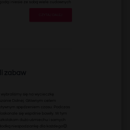
ygodą i niesie ze sobą wiele cudownych
cookie nie
są
opcjonalne.
Są
CZYTAJ DALEJ
potrzebne
do
działania
witryny.
Statystyki
Abyśmy mogli
ulepszać
funkcjonalność
i strukturę
serwisu w
li zabaw
oparciu o
sposób
korzystania z
serwisu.
 wybraliśmy się na wycieczkę
szanie Dolnej. Głównym celem
 aktywnym spędzeniem czasu. Podczas
oskonale się wspólnie bawiły. W tym
szkolakom dużo uśmiechu i samych
 słodką niespodziankę dla każdego😊
.