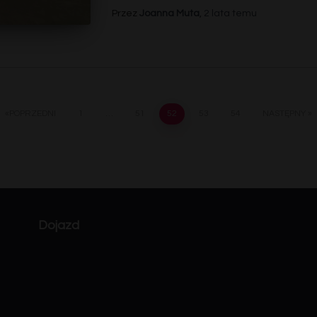
Przez
Joanna Muta
,
2 lata
temu
POPRZEDNI
1
…
51
52
53
54
NASTĘPNY
Dojazd