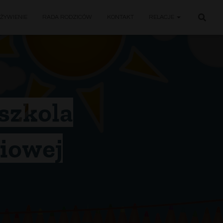
ŻYWIENIE
RADA RODZICÓW
KONTAKT
RELACJE
szkola
iowej