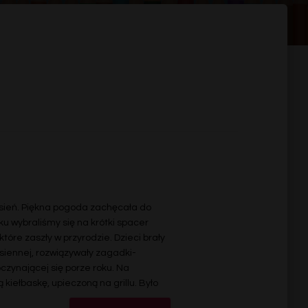
jesień. Piękna pogoda zachęcała do
u wybraliśmy się na krótki spacer
óre zaszły w przyrodzie. Dzieci brały
siennej, rozwiązywały zagadki-
zynającej się porze roku. Na
kiełbaskę, upieczoną na grillu. Było