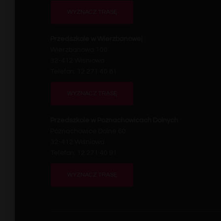
WYZNACZ TRASĘ
Przedszkole w Wierzbanowej
Wierzbanowa 100
32-412 Wiśniowa
Telefon: 12 271 40 81
WYZNACZ TRASĘ
Przedszkole w Poznachowicach Dolnych
Poznachowice Dolne 60
32-412 Wiśniowa
Telefon: 12 271 40 91
WYZNACZ TRASĘ